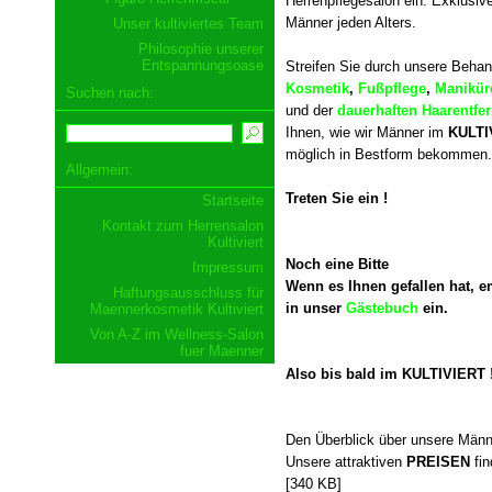
Herrenpflegesalon ein. Exklusiv
Männer jeden Alters.
Unser kultiviertes Team
Philosophie unserer
Entspannungsoase
Streifen Sie durch unsere Beha
Kosmetik
,
Fußpflege
,
Manikür
Suchen nach:
und der
dauerhaften Haarentfe
Ihnen, wie wir Männer im
KULTI
möglich in Bestform bekommen.
Allgemein:
Treten Sie ein !
Startseite
Kontakt zum Herrensalon
Kultiviert
Noch eine Bitte
Impressum
Wenn es Ihnen gefallen hat, e
Haftungsausschluss für
in unser
Gästebuch
ein.
Maennerkosmetik Kultiviert
Von A-Z im Wellness-Salon
fuer Maenner
Also bis bald im KULTIVIERT 
Den Überblick über unsere Männ
Unsere attraktiven
PREISEN
fin
[340 KB]