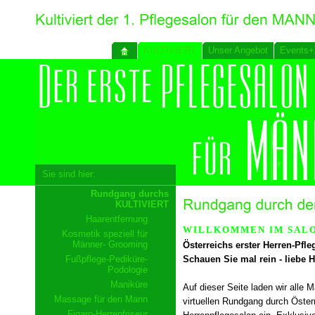
KULTIVIERT
Unser Angebot
Events+
Sie sind hier:
Rundgang durchs
KULTIVIERT
Haarentfernung
WILLKOMMEN IM SALO
Kosmetik speziell für
Männer- Grooming
Österreichs erster Herren-Pfle
Fußpflege-Pediküre-
Schauen Sie mal rein - liebe H
Podologie
Maniküre
Auf dieser Seite laden wir alle 
Massage für den Mann
virtuellen Rundgang durch Öster
Figaro-Herrenfriseur