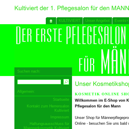
KULTIVIERT
Unser Angebot
Events+
Suchen nach:
Allgemein:
KOSMETIK ONLINE SH
Startseite
Willkommen im E-Shop von K
Kontakt zum Herrensalon
Pflegesalon für den Mann
Kultiviert
Impressum
Unser Shop für Männerpflegepro
Online - besuchen Sie uns bald 
Haftungsausschluss für
Maennerkosmetik Kultiviert