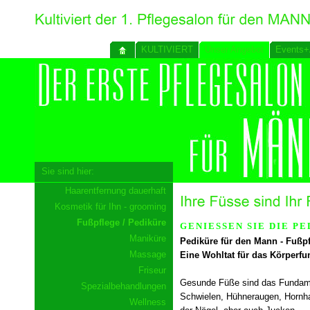
KULTIVIERT
Unser Angebot
Events+
Sie sind hier:
Haarentfernung dauerhaft
Kosmetik für Ihn - grooming
Fußpflege / Pediküre
GENIESSEN SIE DIE PE
Maniküre
Pediküre für den Mann - Fußpf
Massage
Eine Wohltat für das Körperfu
Friseur
Gesunde Füße sind das Fundam
Spezialbehandlungen
Schwielen, Hühneraugen, Hornh
Wellness