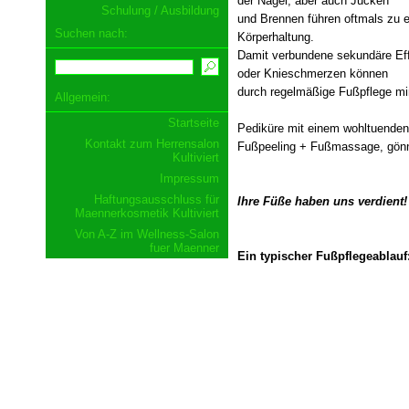
der Nägel, aber auch Jucken
Schulung / Ausbildung
und Brennen führen oftmals zu e
Suchen nach:
Körperhaltung.
Damit verbundene sekundäre Eff
oder Knieschmerzen können
durch regelmäßige Fußpflege min
Allgemein:
Startseite
Pediküre mit einem wohltuenden
Kontakt zum Herrensalon
Fußpeeling + Fußmassage, gönne
Kultiviert
Impressum
Haftungsausschluss für
Ihre Füße haben uns verdient!
Maennerkosmetik Kultiviert
Von A-Z im Wellness-Salon
fuer Maenner
Ein typischer Fußpflegeablauf